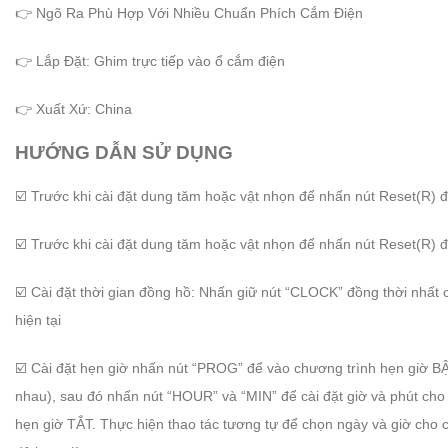
👉 Ngõ Ra Phù Hợp Với Nhiều Chuẩn Phích Cắm Điện
👉 Lắp Đặt: Ghim trực tiếp vào ổ cắm điện
👉 Xuất Xứ: China
HƯỚNG DẪN SỬ DỤNG
☑️ Trước khi cài đặt dung tăm hoặc vật nhọn để nhấn nút Reset(R) đ
☑️ Trước khi cài đặt dung tăm hoặc vật nhọn để nhấn nút Reset(R) đ
☑️ Cài đặt thời gian đồng hồ: Nhấn giữ nút “CLOCK” đồng thời nhất 
hiện tại
☑️ Cài đặt hẹn giờ nhấn nút “PROG” để vào chương trình hẹn giờ B
nhau), sau đó nhấn nút “HOUR” và “MIN” để cài đặt giờ và phút cho
hẹn giờ TẮT. Thực hiện thao tác tương tự để chọn ngày và giờ cho 