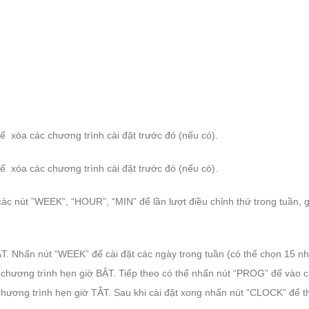
ể xóa các chương trình cài đặt trước đó (nếu có).
ể xóa các chương trình cài đặt trước đó (nếu có).
các nút ”WEEK”, “HOUR”, “MIN” để lần lượt điều chỉnh thứ trong tuần, g
ẬT. Nhấn nút “WEEK” để cài đặt các ngày trong tuần (có thể chọn 15 
 chương trình hẹn giờ BẬT. Tiếp theo có thể nhấn nút “PROG” để vào 
chương trình hẹn giờ TẮT. Sau khi cài đặt xong nhấn nút “CLOCK” để t