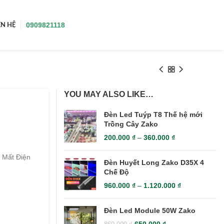
0909821118
ÊN HỆ
YOU MAY ALSO LIKE…
Đèn Led Tuýp T8 Thế hệ mới
Trồng Cây Zako
200.000
₫
–
360.000
₫
 Mất Điện
Đèn Huyết Long Zako D35X 4
Chế Độ
960.000
₫
–
1.120.000
₫
Đèn Led Module 50W Zako