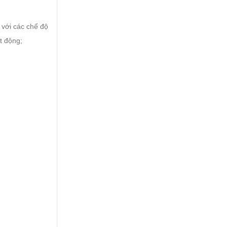
 với các chế độ
t động;