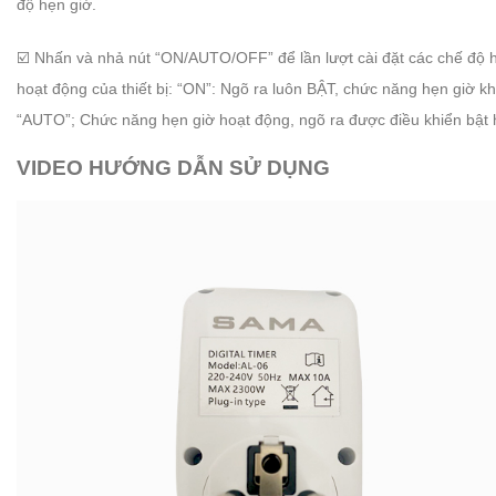
độ hẹn giờ.
☑️ Nhấn và nhả nút “ON/AUTO/OFF” để lần lượt cài đặt các chế độ h
hoạt động của thiết bị: “ON”: Ngõ ra luôn BẬT, chức năng hẹn giờ 
“AUTO”; Chức năng hẹn giờ hoạt động, ngõ ra được điều khiển bật ho
VIDEO HƯỚNG DẪN SỬ DỤNG