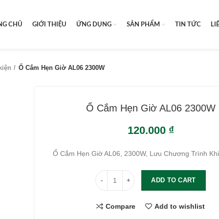
NG CHỦ
GIỚI THIỆU
ỨNG DỤNG
SẢN PHẨM
TIN TỨC
LI
kiện
Ổ Cắm Hẹn Giờ AL06 2300W
Ổ Cắm Hẹn Giờ AL06 2300W
120.000
₫
Ổ Cắm Hẹn Giờ AL06, 2300W, Lưu Chương Trình Khi
ADD TO CART
Compare
Add to wishlist