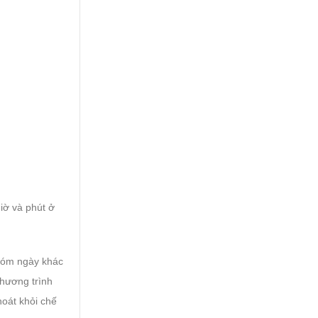
iờ và phút ở
nhóm ngày khác
chương trình
hoát khỏi chế