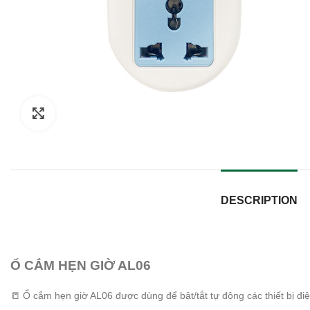
Click to enlarge
DESCRIPTION
Ổ CẮM HẸN GIỜ AL06
📒 Ổ cắm hẹn giờ AL06 được dùng để bật/tắt tự động các thiết bị đ