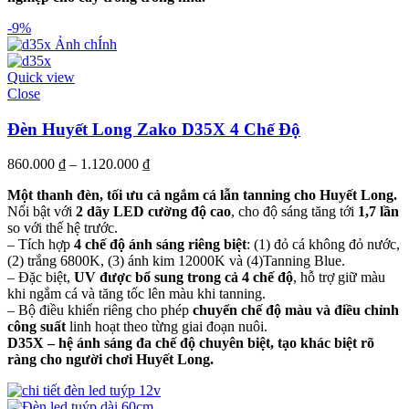
-9%
Quick view
Close
Đèn Huyết Long Zako D35X 4 Chế Độ
860.000
₫
–
1.120.000
₫
Một thanh đèn, tối ưu cả ngắm cá lẫn tanning cho Huyết Long.
Nổi bật với
2 dãy LED cường độ cao
, cho độ sáng tăng tới
1,7 lần
so với thế hệ trước.
– Tích hợp
4 chế độ ánh sáng riêng biệt
: (1) đỏ cá không đỏ nước,
(2) trắng 6800K, (3) ánh kim 12000K và (4)Tanning Blue.
– Đặc biệt,
UV được bổ sung trong cả 4 chế độ
, hỗ trợ giữ màu
khi ngắm cá và tăng tốc lên màu khi tanning.
– Bộ điều khiển riêng cho phép
chuyển chế độ màu và điều chỉnh
công suất
linh hoạt theo từng giai đoạn nuôi.
D35X – hệ ánh sáng đa chế độ chuyên biệt, tạo khác biệt rõ
ràng cho người chơi Huyết Long.