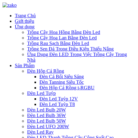
Trang Chủ
Giới thiệu
Ứng dụng
Trồng Cây Hoa Hồng Bằng Đèn Led
Trồng Cây Hoa Lan Bằng Đèn Led
Trồng Rau Sạch Bằng Đèn Led
Trồng Sen Đá Trong Điều Kiện Thiếu Nắng
Ứng Dụng Đèn LED Trong Việc Trồng Cây Trong
Nhà
Sản Phẩm
Đèn Hộp Cá Rồng
Đèn Cá Bối Siêu Sáng
Đèn Tanning Siêu Tốc
Đèn Hộp Cá Rồng t-RGBU
Đèn Led Tuýp
Đèn Led Tuýp 12V
Đèn Led Tuýp T8
Đèn Led Bulb 20W
Đèn Led Bulb 36W
Đèn Led Bulb 50W
Đèn Led UFO 200W
Đèn Led Ray
Đèn LED Thanh Trồng Cây Công Suất Cao