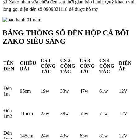
☑️ Zako nhận sửa chữa đèn sau thời gian bảo hành. Quý khách vui
lòng gọi điện đến số 0909821118 để được hỗ trợ.
BẢNG THÔNG SỐ ĐÈN HỘP CÁ BỐI
ZAKO SIÊU SÁNG
CS 1
CS 2
CS 3
CS 4
T
ÊN
CHIỀU
ĐIỆN
CÔNG
CÔNG
CÔNG
CÔNG
ĐÈN
DÀI
ÁP
TẮC
TẮC
TẮC
TẮC
Đèn
95cm
19w
33w
47w
61w
12V
1m
Đèn
115cm
22w
38w
55w
71w
12V
1m2
Đèn
145cm
24w
43w
63w
81w
12V
1m5