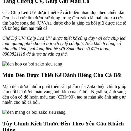
Tăng Cường UV, Giúp Giữ Màu Cá
Các Chip Led UV được thiết kế cách đều nhau dọc theo chiều dài
đèn. Led cực tím được sử dụng trong đèn zako là loại bức xạ cực
tím bước song dài (UV-A), được cho là giúp cá bối giữ được sắc tố,
và không làm hại mắt cá.
Chế Độ UV: Chip Led UV được thiết kế cùng dãy với các chip led
toàn quang phổ cho cá bối với tỷ lệ cố định. Nếu khách hàng có
nhu cầu khác, vui lòng liên hệ với Zako theo số điện thoại
0909821118 để được tư vấn cụ thể.
Màu Đèn Được Thiết Kế Dành Riêng Cho Cá Bối
Màu đèn được nhóm phát triển sản phẩm của Zako hiệu chỉnh giúp
làm nổi bật được màu vàng ánh kim của cá bối. Ngoài ra, ánh sáng
đèn còn có độ hoàn màu cao (CRI>90), tạo ra màu sắc ánh sáng tự
nhiên cho hồ cá bối.
Tùy Chỉnh Kích Thước Đèn Theo Yêu Cầu Khách
Hàng