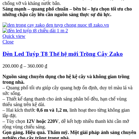
chống vỡ và kháng nước bắn.
Sáng mạnh – quang phổ chuẩn – bền bỉ – lựa chọn tối ưu cho
những chậu cây lớn cần nguồn sáng thực sự đủ lực.
Quick view
Close
Đèn Led Tuýp T8 Thế hệ mới Trồng Cây Zako
200.000
₫
–
360.000
₫
Nguồn sáng chuyên dụng cho hệ kệ cây và không gian trồng
trong nhà.
– Quang phổ tối ưu giúp cây quang hợp ổn định, duy trì màu lá và
sức sống.
– Thiết kế dạng thanh cho ánh sáng phân bổ đều, hạn chế vùng
thiếu sáng trên kệ dài.
– Hai kích thước
0,6 m và 1,2 m
, linh hoạt theo từng không gian
lắp đặt.
– Tùy chọn
12V hoặc 220V
, dễ kết hợp nhiều thanh khi cần mở
rộng vùng chiếu sáng.
Gọn gàng. Hiệu quả. Thẩm mỹ. Một giải pháp ánh sáng chuyên
nghiệp cho cây trồng trong nhà.