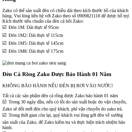
Zako có thể sản xuất đèn có chiều dài theo kích thước hồ của khách
hàng. Vui lòng liên hệ với Zako theo số 0909821118 để được hỗ trợ.
Kích thước tiêu chuẩn của đèn cá bối Zako:
☑️ Đèn 1M: Dài thực tế 95cm
☑️ Đèn 1M2: Dài thực tế 115cm
☑️ Đèn 1M5: Dài thực tế 145cm
☑️ Đèn 1M8: Dài thực tế 175cm
Đèn Cá Rồng Zako Được Bảo Hành 01 Năm
KHÔNG BẢO HÀNH NẾU ĐÈN BỊ RƠI VÀO NƯỚC!
Tất cả các sản phẩm đèn cá rồng được Zako bảo hành 01 năm
☑️ Trong 30 ngày đầu, nếu có lỗi do sản xuất hoặc do vận chuyển,
Zako sẽ đổi mới đèn cho quý khách, phí vận chuyển do zako trả.
☑️ Trong thời gian còn lại, quý khách vui lòng gởi đèn về xưởng
sản xuất của Zako, để Zako kiểm tra và thực hiện trách nhiệm bảo
hành.