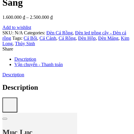
Sáng
1.600.000
₫
–
2.500.000
₫
Add to wishlist
SKU:
N/A
Categories:
Đèn Cá Rồng
,
Đèn led trồng cây - Đèn cá
rồng
Tags:
Cá Bối
,
Cá Cảnh
,
Cá Rồng
,
Đèn Hộp
,
Đèn Máng
,
Kim
Long
,
Thủy Sinh
Share
Description
Vận chuyển - Thanh toán
Description
Description
Mục Lục