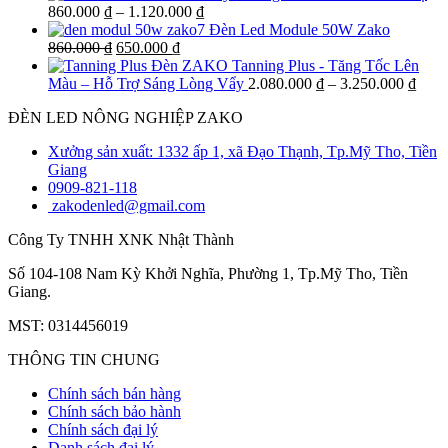
860.000
₫
–
1.120.000
₫
Đèn Led Module 50W Zako
860.000
₫
650.000
₫
Đèn ZAKO Tanning Plus - Tăng Tốc Lên
Màu – Hỗ Trợ Sáng Lòng Vẩy
2.080.000
₫
–
3.250.000
₫
ĐÈN LED NÔNG NGHIỆP ZAKO
Xưởng sản xuất: 1332 ấp 1, xã Đạo Thạnh, Tp.Mỹ Tho, Tiền
Giang
0909-821-118
zakodenled@gmail.com
Công Ty TNHH XNK Nhật Thành
Số 104-108 Nam Kỳ Khởi Nghĩa, Phường 1, Tp.Mỹ Tho, Tiền
Giang.
MST: 0314456019
THÔNG TIN CHUNG
Chính sách bán hàng
Chính sách bảo hành
Chính sách đại lý
Danh sách đại lý