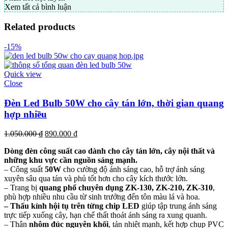
Xem tất cả bình luận
Related products
-15%
Quick view
Close
Đèn Led Bulb 50W cho cây tán lớn, thời gian quang
hợp nhiều
1.050.000
₫
890.000
₫
Dòng đèn công suất cao dành cho cây tán lớn, cây nội thất và
những khu vực cần nguồn sáng mạnh.
– Công suất
50W
cho cường độ ánh sáng cao, hỗ trợ ánh sáng
xuyên sâu qua tán và phủ tốt hơn cho cây kích thước lớn.
– Trang bị
quang phổ chuyên dụng ZK-130, ZK-210, ZK-310
,
phù hợp nhiều nhu cầu từ sinh trưởng đến tôn màu lá và hoa.
– Thấu kính hội tụ trên từng chip LED
giúp tập trung ánh sáng
trực tiếp xuống cây, hạn chế thất thoát ánh sáng ra xung quanh.
– Thân
nhôm đúc nguyên khối
, tản nhiệt mạnh, kết hợp chụp PVC