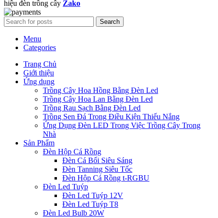
hiệu đèn trồng cây
Zako
Search
Menu
Categories
Trang Chủ
Giới thiệu
Ứng dụng
Trồng Cây Hoa Hồng Bằng Đèn Led
Trồng Cây Hoa Lan Bằng Đèn Led
Trồng Rau Sạch Bằng Đèn Led
Trồng Sen Đá Trong Điều Kiện Thiếu Nắng
Ứng Dụng Đèn LED Trong Việc Trồng Cây Trong
Nhà
Sản Phẩm
Đèn Hộp Cá Rồng
Đèn Cá Bối Siêu Sáng
Đèn Tanning Siêu Tốc
Đèn Hộp Cá Rồng t-RGBU
Đèn Led Tuýp
Đèn Led Tuýp 12V
Đèn Led Tuýp T8
Đèn Led Bulb 20W