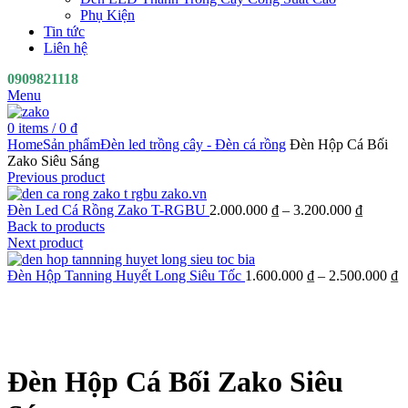
Phụ Kiện
Tin tức
Liên hệ
0909821118
Menu
0
items
/
0
₫
Home
Sản phẩm
Đèn led trồng cây - Đèn cá rồng
Đèn Hộp Cá Bối
Zako Siêu Sáng
Previous product
Đèn Led Cá Rồng Zako T-RGBU
2.000.000
₫
–
3.200.000
₫
Back to products
Next product
Đèn Hộp Tanning Huyết Long Siêu Tốc
1.600.000
₫
–
2.500.000
₫
Click to enlarge
Đèn Hộp Cá Bối Zako Siêu