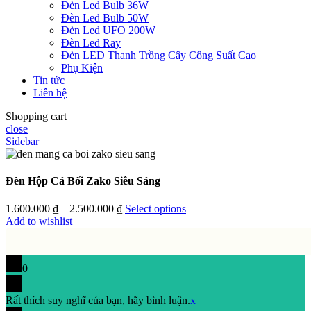
Đèn Led Bulb 36W
Đèn Led Bulb 50W
Đèn Led UFO 200W
Đèn Led Ray
Đèn LED Thanh Trồng Cây Công Suất Cao
Phụ Kiện
Tin tức
Liên hệ
Shopping cart
close
Sidebar
Đèn Hộp Cá Bối Zako Siêu Sáng
1.600.000
₫
–
2.500.000
₫
Select options
Add to wishlist
0
Rất thích suy nghĩ của bạn, hãy bình luận.
x