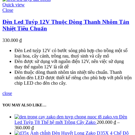
Quick view
Close
Đèn Led Tuýp 12V Thuộc Dòng Thanh Nhôm Tản
Nhiệt Tiêu Chuẩn
330.000
₫
Đèn Led tuýp 12V có bước sóng phù hợp cho trồng một số
loại hoa, cây cảnh, trồng rau, thuỷ sinh và cấy mô
Đèn được sử dụng với nguồn điện 12V, nên việc sử dụng
thay thế nguồn 12V là rất dễ
Đèn thuộc dòng thanh nhôm tản nhiệt tiêu chuẩn. Thanh
nhôm đèn LED được thiết kế riêng cho phù hơp với phối trộn
chip LED cho đèn cho cây.
close
YOU MAY ALSO LIKE…
Đèn
Led Tuýp T8 Thế hệ mới Trồng Cây Zako
200.000
₫
–
360.000
₫
Đèn Huyết Long Zako D35X 4 Chế Độ