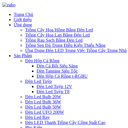
Trang Chủ
Giới thiệu
Ứng dụng
Trồng Cây Hoa Hồng Bằng Đèn Led
Trồng Cây Hoa Lan Bằng Đèn Led
Trồng Rau Sạch Bằng Đèn Led
Trồng Sen Đá Trong Điều Kiện Thiếu Nắng
Ứng Dụng Đèn LED Trong Việc Trồng Cây Trong Nhà
Sản Phẩm
Đèn Hộp Cá Rồng
Đèn Cá Bối Siêu Sáng
Đèn Tanning Siêu Tốc
Đèn Hộp Cá Rồng t-RGBU
Đèn Led Tuýp
Đèn Led Tuýp 12V
Đèn Led Tuýp T8
Đèn Led Bulb 20W
Đèn Led Bulb 36W
Đèn Led Bulb 50W
Đèn Led UFO 200W
Đèn Led Ray
Đèn LED Thanh Trồng Cây Công Suất Cao
Phụ Kiện