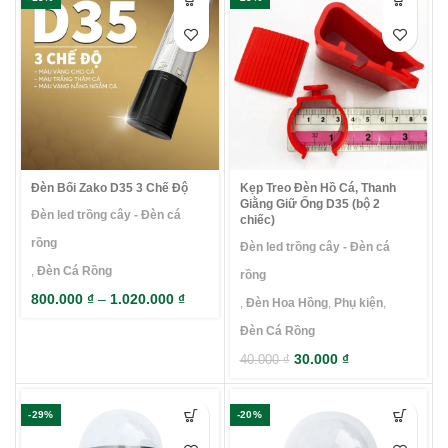
Đèn Bối Zako D35 3 Chế Độ
Kẹp Treo Đèn Hồ Cá, Thanh
Giằng Giữ Ống D35 (bộ 2
Đèn led trồng cây - Đèn cá
chiếc)
rồng
Đèn led trồng cây - Đèn cá
,
Đèn Cá Rồng
rồng
800.000
₫
–
1.020.000
₫
,
Đèn Hoa Hồng
,
Phụ kiện
,
Đèn Cá Rồng
30.000
₫
40.000
₫
-29%
-20%