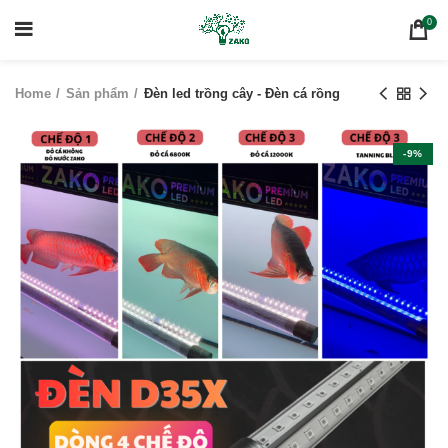
0
Home
Sản phẩm
Đèn led trồng cây - Đèn cá rồng
-9%