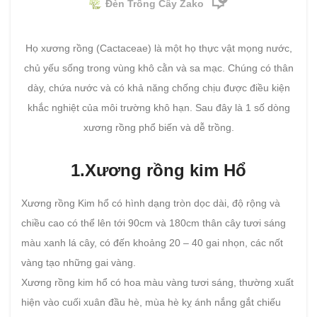
Đèn Trồng Cây Zako
Họ xương rồng (Cactaceae) là một họ thực vật mọng nước,
chủ yếu sống trong vùng khô cằn và sa mạc. Chúng có thân
dày, chứa nước và có khả năng chống chịu được điều kiện
khắc nghiệt của môi trường khô hạn. Sau đây là 1 số dòng
xương rồng phổ biến và dễ trồng.
1.Xương rồng kim Hổ
Xương rồng Kim hổ có hình dạng tròn dọc dài, độ rộng và
chiều cao có thể lên tới 90cm và 180cm thân cây tươi sáng
màu xanh lá cây, có đến khoảng 20 – 40 gai nhọn, các nốt
vàng tạo những gai vàng.
Xương rồng kim hổ có hoa màu vàng tươi sáng, thường xuất
hiện vào cuối xuân đầu hè, mùa hè kỵ ánh nắng gắt chiếu