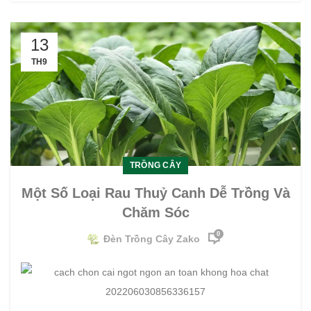
13
TH9
TRỒNG CÂY
Một Số Loại Rau Thuỷ Canh Dễ Trồng Và
Chăm Sóc
0
Đèn Trồng Cây Zako