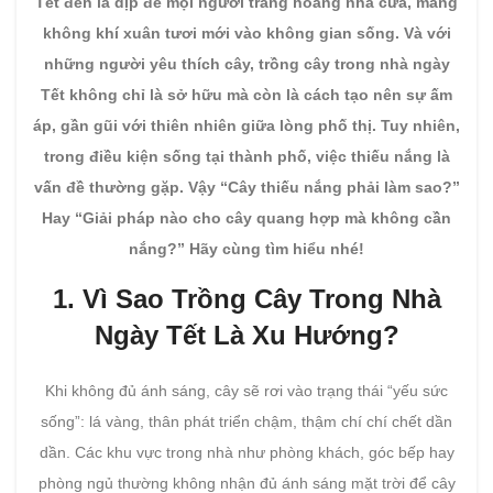
Tết đến là dịp để mọi người trang hoàng nhà cửa, mang
không khí xuân tươi mới vào không gian sống. Và với
những người yêu thích cây, trồng cây trong nhà ngày
Tết không chỉ là sở hữu mà còn là cách tạo nên sự ấm
áp, gần gũi với thiên nhiên giữa lòng phố thị. Tuy nhiên,
trong điều kiện sống tại thành phố, việc thiếu nắng là
vấn đề thường gặp. Vậy “Cây thiếu nắng phải làm sao?”
Hay “Giải pháp nào cho cây quang hợp mà không cần
nắng?” Hãy cùng tìm hiểu nhé!
1. Vì Sao Trồng Cây Trong Nhà
Ngày Tết Là Xu Hướng?
Khi không đủ ánh sáng, cây sẽ rơi vào trạng thái “yếu sức
sống”: lá vàng, thân phát triển chậm, thậm chí chí chết dần
dần. Các khu vực trong nhà như phòng khách, góc bếp hay
phòng ngủ thường không nhận đủ ánh sáng mặt trời để cây