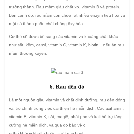
trưởng thành. Rau mầm giàu chất xơ, vitamin B và protein.
Bên cạnh đó, rau mầm còn chứa rất nhiều enzym tiêu hóa và
một số thành phần chất chống ôxy hóa.
Cơ thể sẽ được bổ sung các vitamin và khoáng chất khác
như sắt, kẽm, canxi, vitamin C, vitamin K, biotin... nếu ăn rau
mầm thường xuyên.
6. Rau dền đỏ
Là một nguồn giàu vitamin và chất dinh dưỡng, rau dền đóng
vai trò chính trong việc cải thiện hệ miễn dịch. Các axit amin,
vitamin E, vitamin K, sắt, magiê, phốt pho và kali hỗ trợ tăng
cường hệ miễn dịch, và qua đó bảo vệ c
ơ thể khỏi vi khuẩn hoặc vi rút gây bệnh.