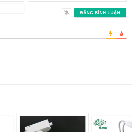
Số
điện
thoại*