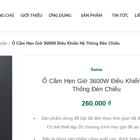
NG CHỦ
GIỚI THIỆU
ỨNG DỤNG
SẢN PHẨM
TIN TỨC
LI
kiện
Ổ Cắm Hẹn Giờ 3600W Điều Khiển Hệ Thống Đèn Chiếu
Sama
Ổ Cắm Hẹn Giờ 3600W Điều Khiể
Thống Đèn Chiếu
260.000
₫
Sản phẩm dùng để bật tắt đèn theo thời gian đã đ
Có thể thiết lập 20 chương trình hẹn giờ để sử
Đây là dòng sản phẩm công suất cao, thích hợp 