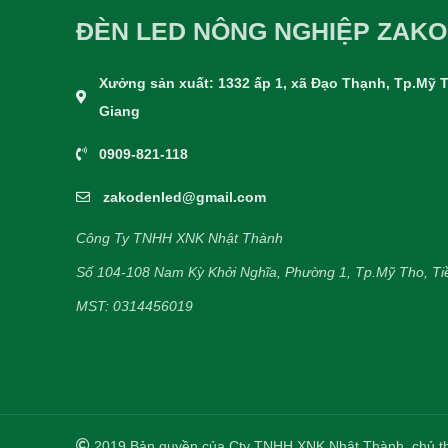
ĐÈN LED NÔNG NGHIỆP ZAKO
Xưởng sản xuất: 1332 ấp 1, xã Đạo Thạnh, Tp.Mỹ T
Giang
0909-821-118
zakodenled@gmail.com
Công Ty TNHH XNK Nhật Thành
Số 104-108 Nam Kỳ Khởi Nghĩa, Phường 1, Tp.Mỹ Tho, Ti
MST: 0314456019
2019 Bản quyền của Cty TNHH XNK Nhật Thành, chủ th