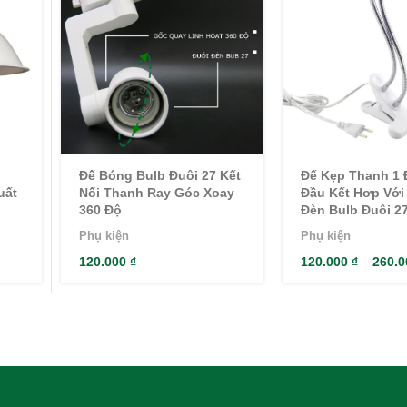
Đế Bóng Bulb Đuôi 27 Kết
Đế Kẹp Thanh 1 
uất
Nối Thanh Ray Góc Xoay
Đầu Kết Hơp Với
360 Độ
Đèn Bulb Đuôi 2
Phụ kiện
Phụ kiện
120.000
₫
120.000
₫
–
260.