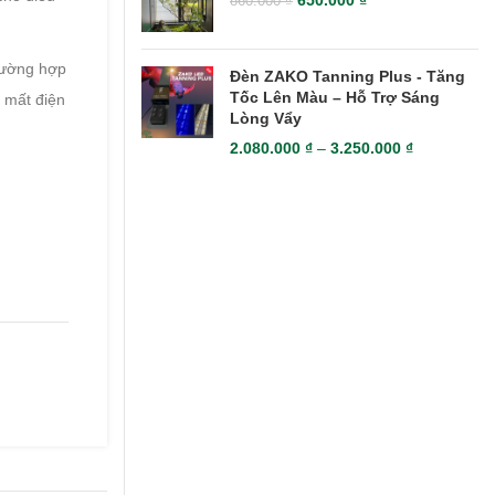
650.000
₫
860.000
₫
trường hợp
Đèn ZAKO Tanning Plus - Tăng
Tốc Lên Màu – Hỗ Trợ Sáng
 mất điện
Lòng Vẩy
2.080.000
₫
–
3.250.000
₫