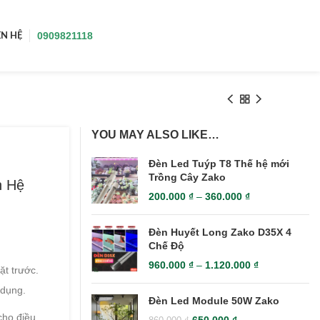
0909821118
ÊN HỆ
YOU MAY ALSO LIKE…
Đèn Led Tuýp T8 Thế hệ mới
Trồng Cây Zako
n Hệ
200.000
₫
–
360.000
₫
Đèn Huyết Long Zako D35X 4
Chế Độ
960.000
₫
–
1.120.000
₫
ặt trước.
 dụng.
Đèn Led Module 50W Zako
cho điều