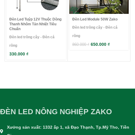
Đèn Led Tuýp 12V Thuộc Dòng
Đèn Led Module 50W Zako
Thanh Nhôm Tản Nhiệt Tiêu
Đèn led trồng cây - Đèn cá
Chuẩn
rồng
Đèn led trồng cây - Đèn cá
650.000
₫
860.000
₫
rồng
330.000
₫
ĐÈN LED NÔNG NGHIỆP ZAKO
Xưởng sản xuất: 1332 ấp 1, xã Đạo Thạnh, Tp.Mỹ Tho, Tiền