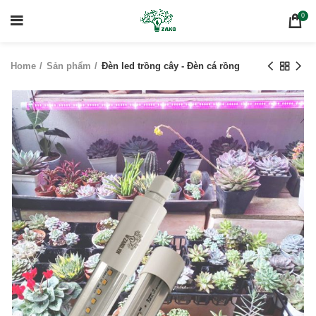
0
Home
Sản phẩm
Đèn led trồng cây - Đèn cá rồng