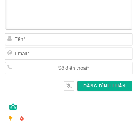
Tên*
Email*
Số
điện
thoại*