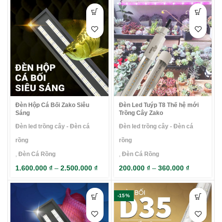
Đèn Hộp Cá Bối Zako Siêu
Đèn Led Tuýp T8 Thế hệ mới
Sáng
Trồng Cây Zako
Đèn led trồng cây - Đèn cá
Đèn led trồng cây - Đèn cá
rồng
rồng
,
Đèn Cá Rồng
,
Đèn Cá Rồng
1.600.000
₫
–
2.500.000
₫
200.000
₫
–
360.000
₫
-15%