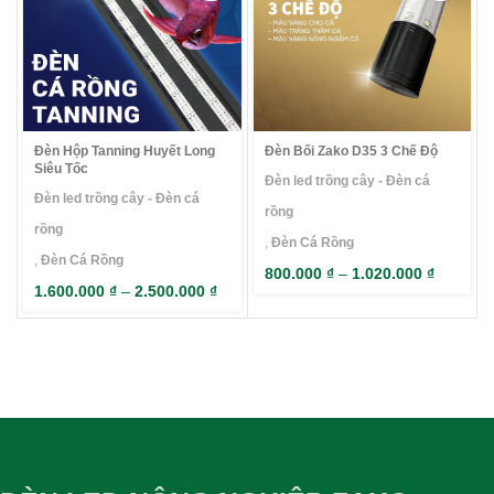
Đèn Hộp Tanning Huyết Long
Đèn Bối Zako D35 3 Chế Độ
Siêu Tốc
Đèn led trồng cây - Đèn cá
Đèn led trồng cây - Đèn cá
rồng
rồng
,
Đèn Cá Rồng
,
Đèn Cá Rồng
800.000
₫
–
1.020.000
₫
1.600.000
₫
–
2.500.000
₫